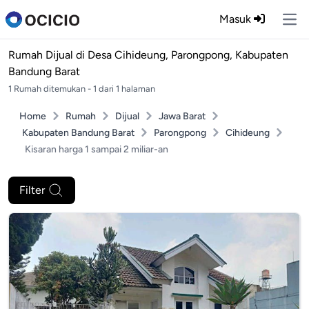
Masuk
Ope
Rumah Dijual di
Desa Cihideung, Parongpong, Kabupaten
Bandung Barat
1 Rumah ditemukan - 1 dari 1 halaman
Home
Rumah
Dijual
Jawa Barat
Kabupaten Bandung Barat
Parongpong
Cihideung
Kisaran harga 1 sampai 2 miliar-an
Filter