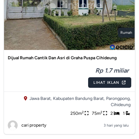
Rumah
Dijual Rumah Cantik Dan Asri di Graha Puspa Cihideung
Rp 1.7 miliar
LIHAT IKLAN
Jawa Barat,
Kabupaten Bandung Barat,
Parongpong,
Cihideung
2
2
250m
75m
2
1
cari property
3 hari yang lalu