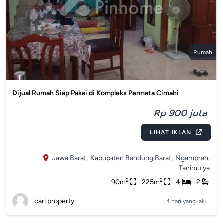
Rumah
Dijual Rumah Siap Pakai di Kompleks Permata Cimahi
Rp 900 juta
LIHAT IKLAN
Jawa Barat,
Kabupaten Bandung Barat,
Ngamprah,
Tanimulya
2
2
90m
225m
4
2
cari property
4 hari yang lalu