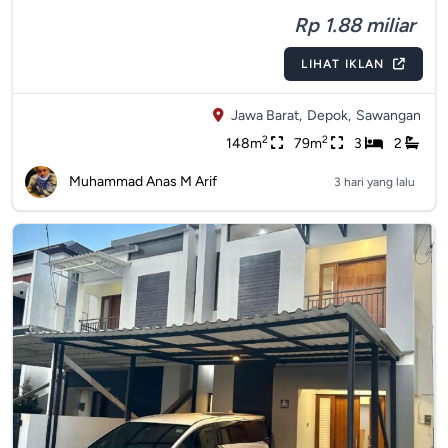
Rp 1.88 miliar
LIHAT IKLAN
Jawa Barat,
Depok,
Sawangan
2
2
148m
79m
3
2
Muhammad Anas M Arif
3 hari yang lalu