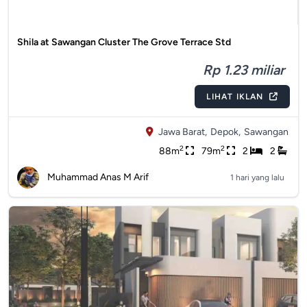
Shila at Sawangan Cluster The Grove Terrace Std
Rp 1.23 miliar
LIHAT IKLAN
Jawa Barat,
Depok,
Sawangan
2
2
88m
79m
2
2
Muhammad Anas M Arif
1 hari yang lalu