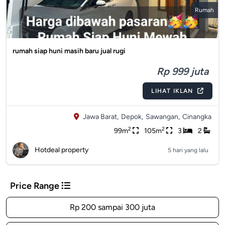
Rumah
rumah siap huni masih baru jual rugi
Rp 999 juta
LIHAT IKLAN
Jawa Barat,
Depok,
Sawangan,
Cinangka
2
2
99m
105m
3
2
Hotdeal property
5 hari yang lalu
Price Range
Rp 200 sampai 300 juta