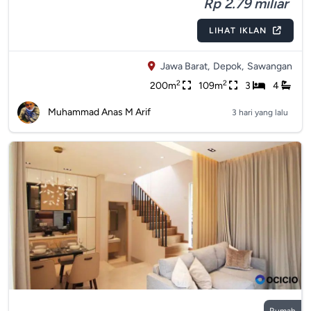
Rp 2.79 miliar
LIHAT IKLAN
Jawa Barat,
Depok,
Sawangan
2
2
200m
109m
3
4
Muhammad Anas M Arif
3 hari yang lalu