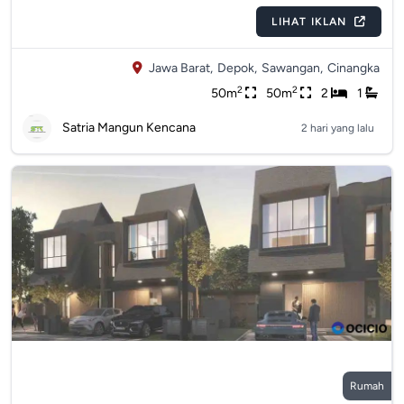
LIHAT IKLAN
Jawa Barat,
Depok,
Sawangan,
Cinangka
2
2
50m
50m
2
1
Satria Mangun Kencana
2 hari yang lalu
Rumah