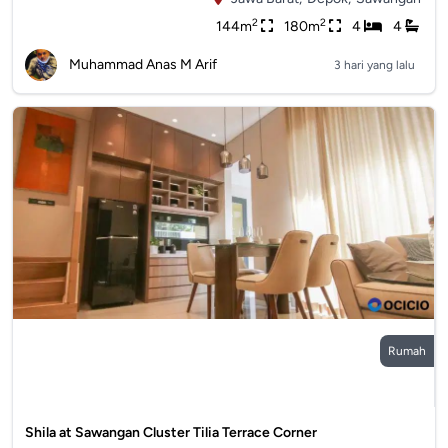
2
2
144m
180m
4
4
Muhammad Anas M Arif
3 hari yang lalu
Rumah
Shila at Sawangan Cluster Tilia Terrace Corner