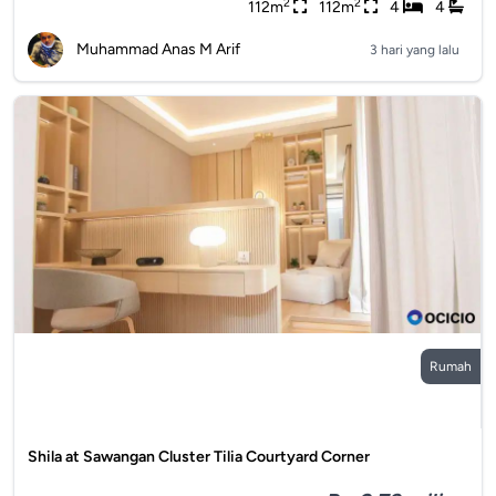
2
2
112m
112m
4
4
Muhammad Anas M Arif
3 hari yang lalu
Rumah
Shila at Sawangan Cluster Tilia Courtyard Corner