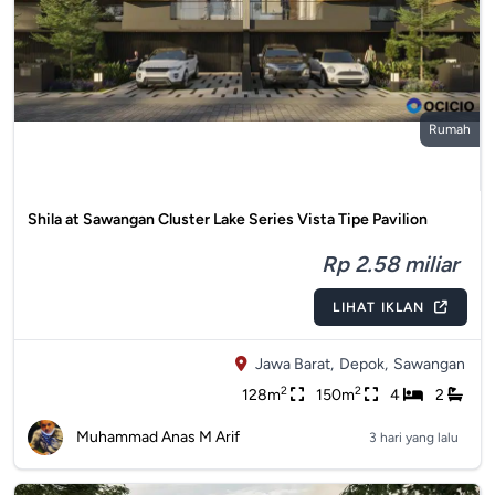
Rumah
Shila at Sawangan Cluster Lake Series Vista Tipe Pavilion
Rp 2.58 miliar
LIHAT IKLAN
Jawa Barat,
Depok,
Sawangan
2
2
128m
150m
4
2
Muhammad Anas M Arif
3 hari yang lalu