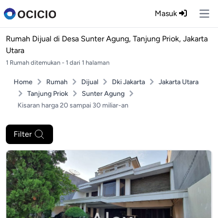
Masuk
Ope
Rumah Dijual di
Desa Sunter Agung, Tanjung Priok, Jakarta
Utara
1 Rumah ditemukan - 1 dari 1 halaman
Home
Rumah
Dijual
Dki Jakarta
Jakarta Utara
Tanjung Priok
Sunter Agung
Kisaran harga 20 sampai 30 miliar-an
Filter