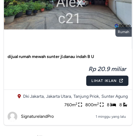
Rumah
dijual rumah mewah sunter jl.danau indah B U
Rp 20.9 miliar
LIHAT IKLAN
Dki Jakarta,
Jakarta Utara,
Tanjung Priok,
Sunter Agung
2
2
760m
800m
8
8
SignaturelandPro
1 minggu yang lalu