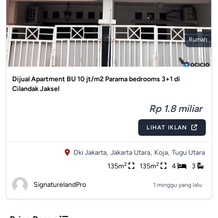
Rumah
Dijual Apartment BU 10 jt/m2 Parama bedrooms 3+1 di
Cilandak Jaksel
Rp 1.8 miliar
LIHAT IKLAN
Dki Jakarta,
Jakarta Utara,
Koja,
Tugu Utara
2
2
135m
135m
4
3
SignaturelandPro
1 minggu yang lalu