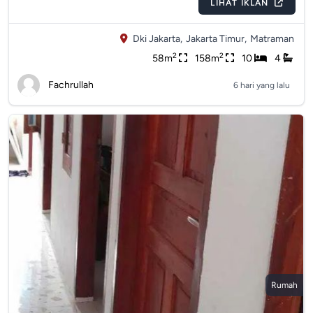
LIHAT IKLAN
Dki Jakarta,
Jakarta Timur,
Matraman
2
2
58m
158m
10
4
Fachrullah
6 hari yang lalu
Rumah