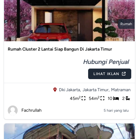
Rumah
Rumah Cluster 2 Lantai Siap Bangun Di Jakarta Timur
Hubungi Penjual
LIHAT IKLAN
Dki Jakarta,
Jakarta Timur,
Matraman
2
2
45m
54m
10
2
Fachrullah
5 hari yang lalu