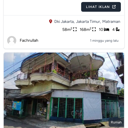
LIHAT IKLAN
Dki Jakarta,
Jakarta Timur,
Matraman
2
2
58m
168m
10
4
Fachrullah
1 minggu yang lalu
Rumah