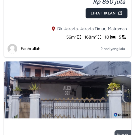
Rp 850 juta
LIHAT IKLAN
Dki Jakarta,
Jakarta Timur,
Matraman
2
2
56m
168m
10
5
Fachrullah
2 hari yang lalu