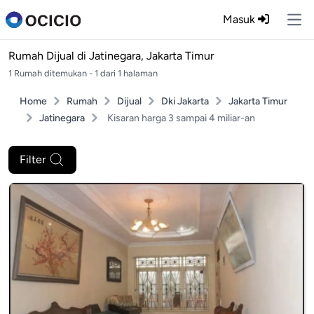
Masuk
Ope
Rumah Dijual di
Jatinegara, Jakarta Timur
1 Rumah ditemukan - 1 dari 1 halaman
Home
Rumah
Dijual
Dki Jakarta
Jakarta Timur
Jatinegara
Kisaran harga 3 sampai 4 miliar-an
Filter