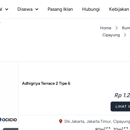
al
Disewa
Pasang Iklan
Hubungi
Kebijakan 
r
Home
Rum
Cipayung
Adhigriya Terrace 2 Tipe 6
Rp 1.2
LIHAT 
Dki Jakarta,
Jakarta Timur,
Cipayung
2
2
80m
70m