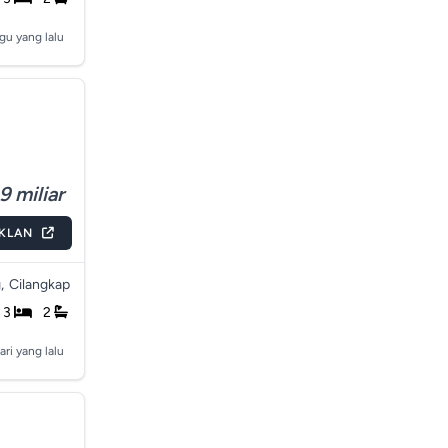
gu yang lalu
9 miliar
IKLAN
,
Cilangkap
3
2
ari yang lalu