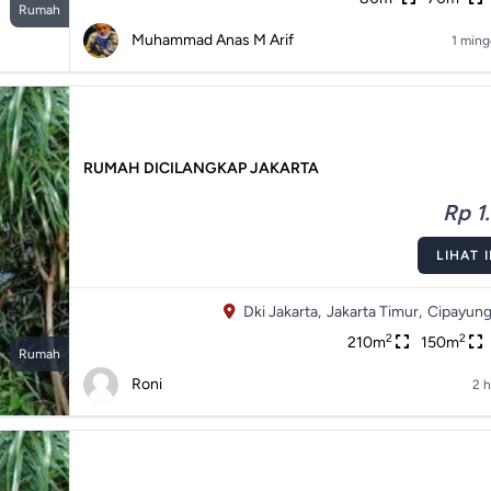
Rumah
Muhammad Anas M Arif
1 ming
RUMAH DICILANGKAP JAKARTA
Rp 1.
LIHAT 
Dki Jakarta,
Jakarta Timur,
Cipayung
2
2
210m
150m
Rumah
Roni
2 h