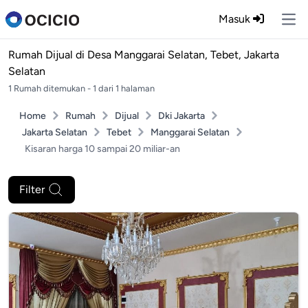
Masuk
Ope
Rumah Dijual di
Desa Manggarai Selatan, Tebet, Jakarta
Selatan
1 Rumah ditemukan - 1 dari 1 halaman
Home
Rumah
Dijual
Dki Jakarta
Jakarta Selatan
Tebet
Manggarai Selatan
Kisaran harga 10 sampai 20 miliar-an
Filter