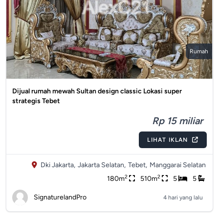
Rumah
Dijual rumah mewah Sultan design classic Lokasi super
strategis Tebet
Rp 15 miliar
LIHAT IKLAN
Dki Jakarta,
Jakarta Selatan,
Tebet,
Manggarai Selatan
2
2
180m
510m
5
5
SignaturelandPro
4 hari yang lalu