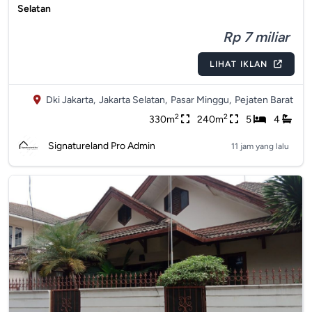
Selatan
Rp 7 miliar
LIHAT IKLAN
Dki Jakarta,
Jakarta Selatan,
Pasar Minggu,
Pejaten Barat
2
2
330m
240m
5
4
Signatureland Pro Admin
11 jam yang lalu