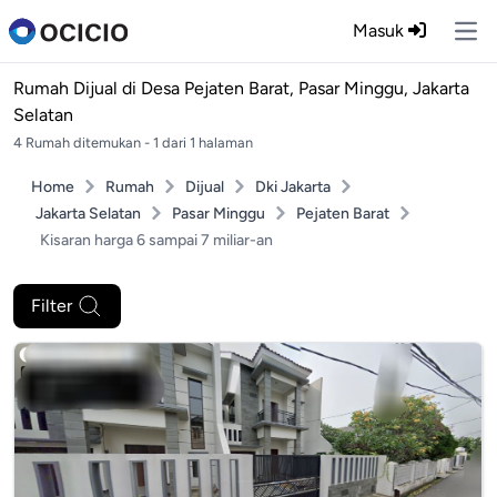
Masuk
Ope
Rumah Dijual di
Desa Pejaten Barat, Pasar Minggu, Jakarta
Selatan
4 Rumah ditemukan - 1 dari 1 halaman
Home
Rumah
Dijual
Dki Jakarta
Jakarta Selatan
Pasar Minggu
Pejaten Barat
Kisaran harga 6 sampai 7 miliar-an
Filter