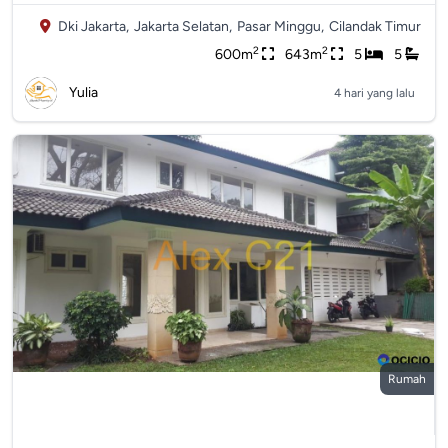
Dki Jakarta,
Jakarta Selatan,
Pasar Minggu,
Cilandak Timur
2
2
600m
643m
5
5
Yulia
4 hari yang lalu
Rumah