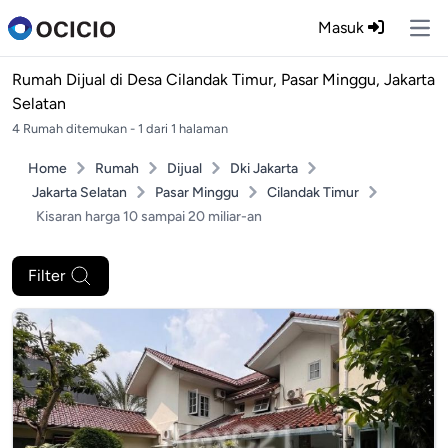
Masuk
Ope
Rumah Dijual di
Desa Cilandak Timur, Pasar Minggu, Jakarta
Selatan
4 Rumah ditemukan - 1 dari 1 halaman
Home
Rumah
Dijual
Dki Jakarta
Jakarta Selatan
Pasar Minggu
Cilandak Timur
Kisaran harga 10 sampai 20 miliar-an
Filter