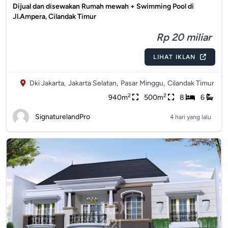
Dijual dan disewakan Rumah mewah + Swimming Pool di
Jl.Ampera, Cilandak Timur
Rp 20 miliar
LIHAT IKLAN
Dki Jakarta,
Jakarta Selatan,
Pasar Minggu,
Cilandak Timur
2
2
940m
500m
8
6
SignaturelandPro
4 hari yang lalu