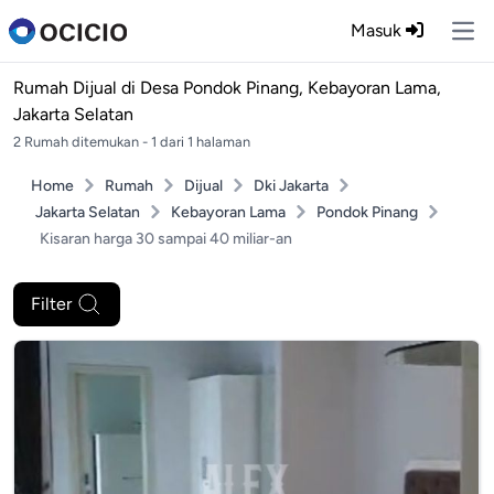
Masuk
Ope
Rumah Dijual di
Desa Pondok Pinang, Kebayoran Lama,
Jakarta Selatan
2 Rumah ditemukan - 1 dari 1 halaman
Home
Rumah
Dijual
Dki Jakarta
Jakarta Selatan
Kebayoran Lama
Pondok Pinang
Kisaran harga 30 sampai 40 miliar-an
Filter