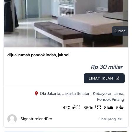
Rumah
dijual rumah pondok indah, jak sel
Rp 30 miliar
LIHAT IKLAN
Dki Jakarta,
Jakarta Selatan,
Kebayoran Lama,
Pondok Pinang
2
2
420m
850m
8
5
SignaturelandPro
2 hari yang lalu