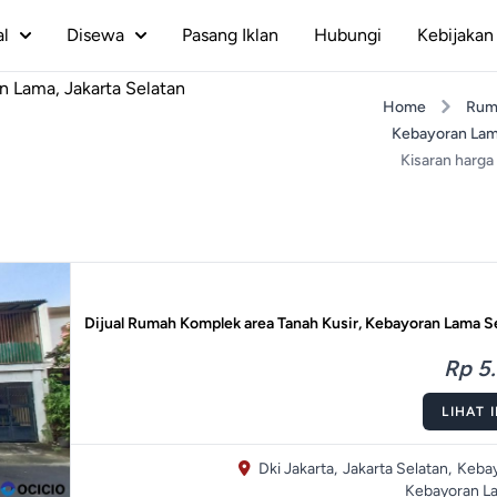
al
Disewa
Pasang Iklan
Hubungi
Kebijakan 
 Lama, Jakarta Selatan
Home
Rum
Kebayoran La
Kisaran harga 
Dijual Rumah Komplek area Tanah Kusir, Kebayoran Lama S
Rp 5.
LIHAT 
Dki Jakarta,
Jakarta Selatan,
Kebay
Kebayoran L