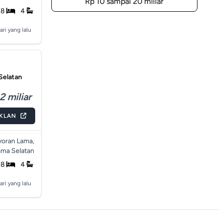
Rp 10 sampai 20 miliar
8
4
ari yang lalu
Selatan
2 miliar
IKLAN
oran Lama,
ama Selatan
8
4
ari yang lalu