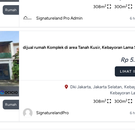
2
2
308m
300m
Rumah
Signatureland Pro Admin
6 h
dijual rumah Komplek di area Tanah Kusir, Kebayoran Lama 
Rp 5.
LIHAT 
Dki Jakarta,
Jakarta Selatan,
Kebay
Kebayoran L
2
2
308m
300m
Rumah
SignaturelandPro
6 h