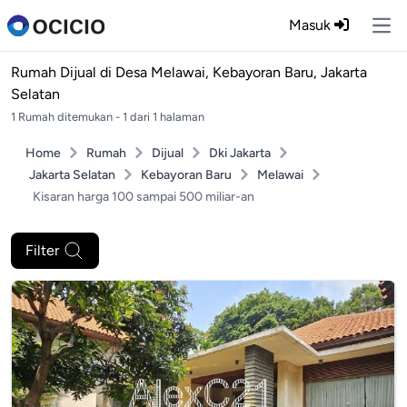
Masuk
Ope
Rumah Dijual di
Desa Melawai, Kebayoran Baru, Jakarta
Selatan
1 Rumah ditemukan - 1 dari 1 halaman
Home
Rumah
Dijual
Dki Jakarta
Jakarta Selatan
Kebayoran Baru
Melawai
Kisaran harga 100 sampai 500 miliar-an
Filter