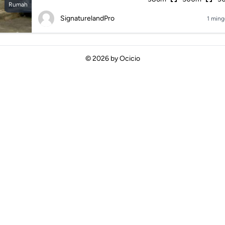
Rumah
SignaturelandPro
1 ming
© 2026 by
Ocicio