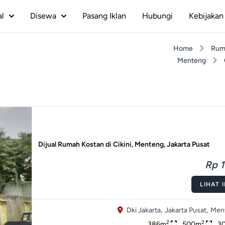
al
Disewa
Pasang Iklan
Hubungi
Kebijakan 
Home
Rum
Menteng
Dijual Rumah Kostan di Cikini, Menteng, Jakarta Pusat
Rp 1
LIHAT 
Dki Jakarta,
Jakarta Pusat,
Men
2
2
386m
500m
3