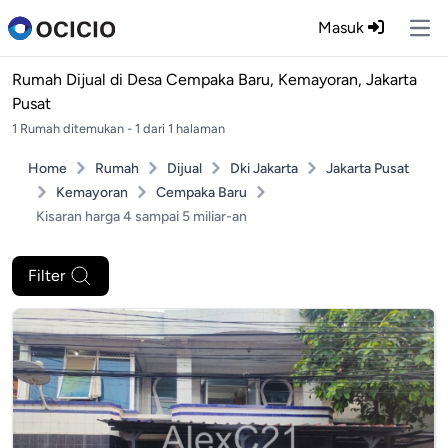
Masuk
Ope
Rumah Dijual di
Desa Cempaka Baru, Kemayoran, Jakarta
Pusat
1 Rumah ditemukan - 1 dari 1 halaman
Home
Rumah
Dijual
Dki Jakarta
Jakarta Pusat
Kemayoran
Cempaka Baru
Kisaran harga 4 sampai 5 miliar-an
Filter