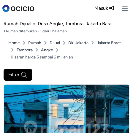
Masuk
Ope
Rumah Dijual di
Desa Angke, Tambora, Jakarta Barat
1 Rumah ditemukan - 1 dari 1 halaman
Home
Rumah
Dijual
Dki Jakarta
Jakarta Barat
Tambora
Angke
Kisaran harga 5 sampai 6 miliar-an
Filter