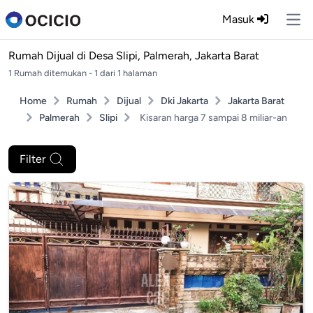
Masuk
Ope
Rumah Dijual di
Desa Slipi, Palmerah, Jakarta Barat
1 Rumah ditemukan - 1 dari 1 halaman
Home
Rumah
Dijual
Dki Jakarta
Jakarta Barat
Palmerah
Slipi
Kisaran harga 7 sampai 8 miliar-an
Filter