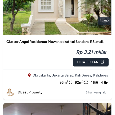
Rumah
Cluster Angel Residence Mewah dekat tol Bandara, RS, mall,
Rp 3.21 miliar
LIHAT IKLAN
Dki Jakarta,
Jakarta Barat,
Kali Deres,
Kalideres
2
2
96m
92m
4
4
DBest Property
5 hari yang lalu