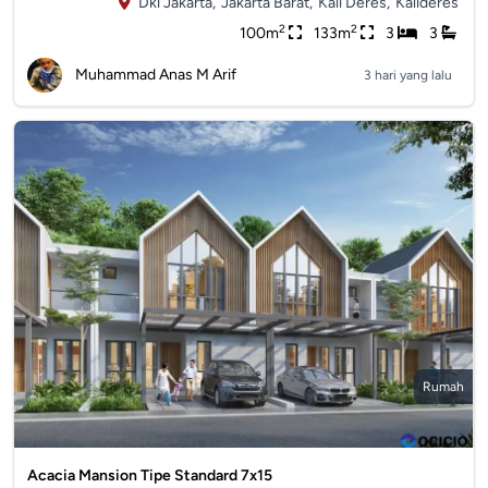
Dki Jakarta,
Jakarta Barat,
Kali Deres,
Kalideres
2
2
100m
133m
3
3
Muhammad Anas M Arif
3 hari yang lalu
Rumah
Acacia Mansion Tipe Standard 7x15