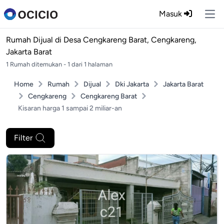
Masuk
Ope
Rumah Dijual di
Desa Cengkareng Barat, Cengkareng,
Jakarta Barat
1 Rumah ditemukan - 1 dari 1 halaman
Home
Rumah
Dijual
Dki Jakarta
Jakarta Barat
Cengkareng
Cengkareng Barat
Kisaran harga 1 sampai 2 miliar-an
Filter