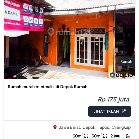
Rumah
Rumah murah minimalis di Depok Rumah
Rp 175 juta
LIHAT IKLAN
Jawa Barat,
Depok,
Tapos,
Cilangkap
2
2
60m
60m
2
1