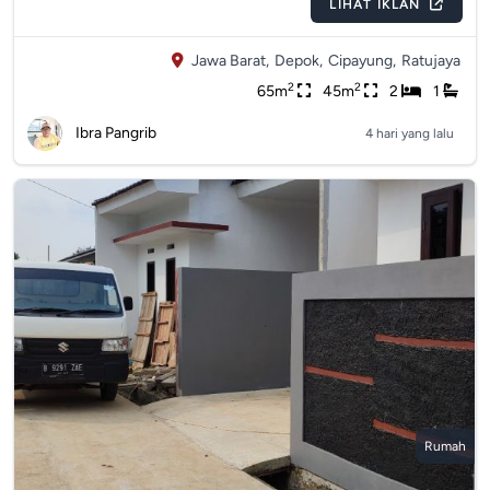
LIHAT IKLAN
Jawa Barat,
Depok,
Cipayung,
Ratujaya
2
2
65m
45m
2
1
Ibra Pangrib
4 hari yang lalu
Rumah