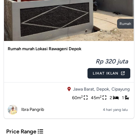
Rumah
Rumah murah Lokasi Rawageni Depok
Rp 320 juta
LIHAT IKLAN
Jawa Barat,
Depok,
Cipayung
2
2
60m
45m
2
1
Ibra Pangrib
4 hari yang lalu
Price Range