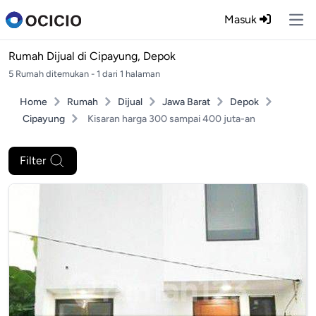
Masuk
Ope
Rumah Dijual di
Cipayung, Depok
5 Rumah ditemukan - 1 dari 1 halaman
Home
Rumah
Dijual
Jawa Barat
Depok
Cipayung
Kisaran harga 300 sampai 400 juta-an
Filter