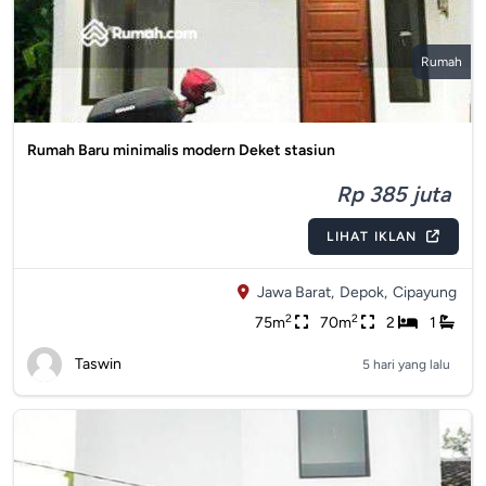
Rumah
Rumah Baru minimalis modern Deket stasiun
Rp 385 juta
LIHAT IKLAN
Jawa Barat,
Depok,
Cipayung
2
2
75m
70m
2
1
Taswin
5 hari yang lalu