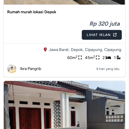
Rumah murah lokasi Depok
Rp 320 juta
LIHAT IKLAN
Jawa Barat,
Depok,
Cipayung,
Cipayung
2
2
60m
45m
2
1
Ibra Pangrib
4 hari yang lalu