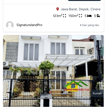
Jawa Barat,
Depok,
Cinere
2
2
123m
150m
5
5
SignaturelandPro
4 hari yang lalu
Rumah