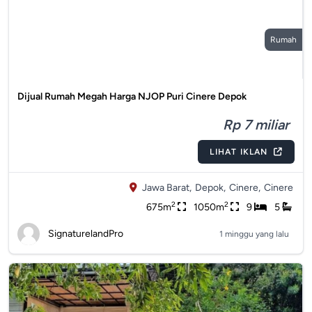
Rumah
Dijual Rumah Megah Harga NJOP Puri Cinere Depok
Rp 7 miliar
LIHAT IKLAN
Jawa Barat,
Depok,
Cinere,
Cinere
2
2
675m
1050m
9
5
SignaturelandPro
1 minggu yang lalu