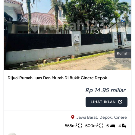
Rumah
Dijual Rumah Luas Dan Murah Di Bukit Cinere Depok
Rp 14.95 miliar
LIHAT IKLAN
Jawa Barat,
Depok,
Cinere
2
2
565m
600m
6
4