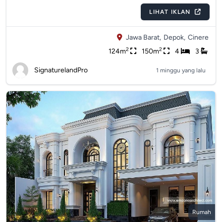
LIHAT IKLAN
Jawa Barat,
Depok,
Cinere
2
2
124m
150m
4
3
SignaturelandPro
1 minggu yang lalu
Rumah