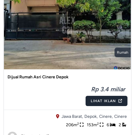
Rumah
Dijual Rumah Asri Cinere Depok
Rp 3.4 miliar
LIHAT IKLAN
Jawa Barat,
Depok,
Cinere,
Cinere
2
2
206m
153m
6
2