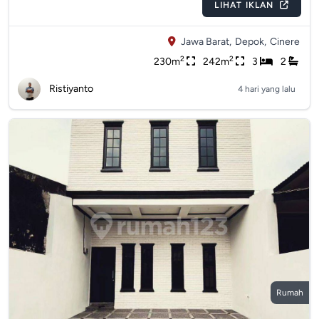
LIHAT IKLAN
Jawa Barat,
Depok,
Cinere
2
2
230m
242m
3
2
Ristiyanto
4 hari yang lalu
Rumah