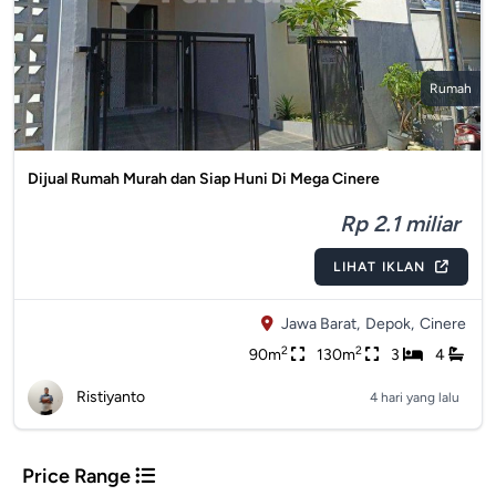
Rumah
Dijual Rumah Murah dan Siap Huni Di Mega Cinere
Rp 2.1 miliar
LIHAT IKLAN
Jawa Barat,
Depok,
Cinere
2
2
90m
130m
3
4
Ristiyanto
4 hari yang lalu
Price Range