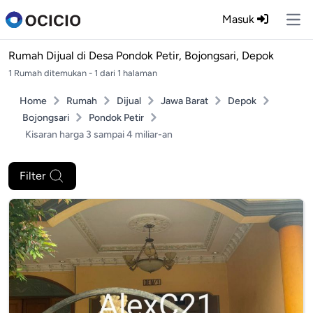
Masuk
Ope
Rumah Dijual di
Desa Pondok Petir, Bojongsari, Depok
1 Rumah ditemukan - 1 dari 1 halaman
Home
Rumah
Dijual
Jawa Barat
Depok
Bojongsari
Pondok Petir
Kisaran harga 3 sampai 4 miliar-an
Filter