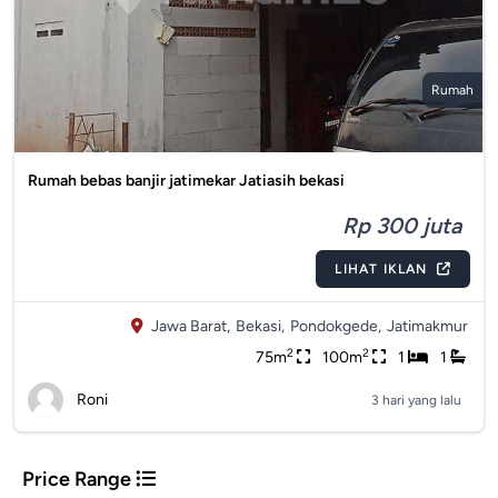
Rumah
Rumah bebas banjir jatimekar Jatiasih bekasi
Rp 300 juta
LIHAT IKLAN
Jawa Barat,
Bekasi,
Pondokgede,
Jatimakmur
2
2
75m
100m
1
1
Roni
3 hari yang lalu
Price Range