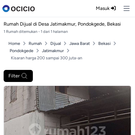
Masuk
Ope
Rumah Dijual di
Desa Jatimakmur, Pondokgede, Bekasi
1 Rumah ditemukan - 1 dari 1 halaman
Home
Rumah
Dijual
Jawa Barat
Bekasi
Pondokgede
Jatimakmur
Kisaran harga 200 sampai 300 juta-an
Filter