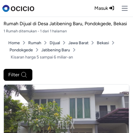
Masuk
Ope
Rumah Dijual di
Desa Jatibening Baru, Pondokgede, Bekasi
1 Rumah ditemukan - 1 dari 1 halaman
Home
Rumah
Dijual
Jawa Barat
Bekasi
Pondokgede
Jatibening Baru
Kisaran harga 5 sampai 6 miliar-an
Filter