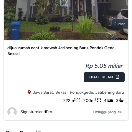
Rumah
dijual rumah cantik mewah Jatibening Baru, Pondok Gede,
Bekasi
Rp 5.05 miliar
LIHAT IKLAN
Jawa Barat,
Bekasi,
Pondokgede,
Jatibening Baru
2
2
222m
200m
4
3
SignaturelandPro
1 minggu yang lalu