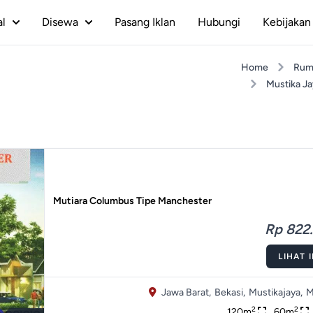
al
Disewa
Pasang Iklan
Hubungi
Kebijakan 
Home
Rum
Mustika J
Mutiara Columbus Tipe Manchester
Rp 822.
LIHAT 
Jawa Barat,
Bekasi,
Mustikajaya,
M
2
2
120m
60m