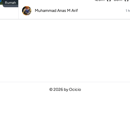
Rumah
Muhammad Anas M Arif
1 h
© 2026 by
Ocicio