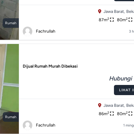
Jawa Barat,
Beka
2
2
87m
80m
Rumah
Fachrullah
3 h
Dijual Rumah Murah Dibekasi
Hubungi 
LIHAT 
Jawa Barat,
Beka
2
2
86m
80m
Rumah
Fachrullah
1 ming