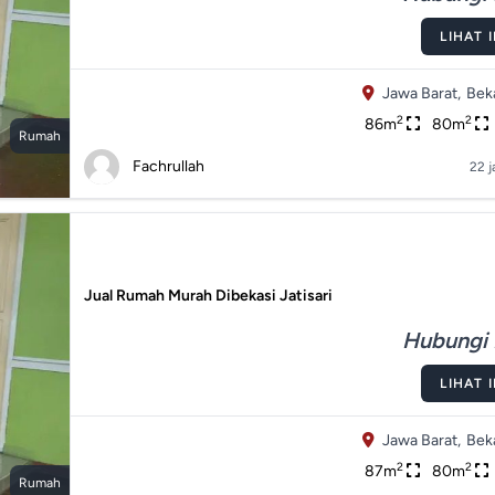
LIHAT 
Jawa Barat,
Beka
2
2
86m
80m
Rumah
Fachrullah
22 j
Jual Rumah Murah Dibekasi Jatisari
Hubungi 
LIHAT 
Jawa Barat,
Beka
2
2
87m
80m
Rumah