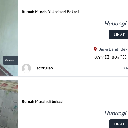
Rumah Murah Di Jatisari Bekasi
Hubungi 
LIHAT 
Jawa Barat,
Beka
2
2
87m
80m
Rumah
Fachrullah
3 h
Rumah Murah di bekasi
Hubungi 
LIHAT 