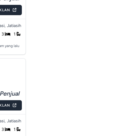
IKLAN
si,
Jatiasih
3
1
am yang lalu
Penjual
IKLAN
si,
Jatiasih
3
1