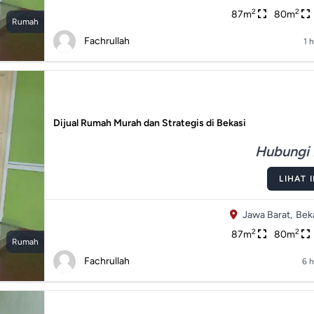
2
2
87m
80m
Rumah
Fachrullah
1 h
Dijual Rumah Murah dan Strategis di Bekasi
Hubungi 
LIHAT 
Jawa Barat,
Beka
2
2
87m
80m
Rumah
Fachrullah
6 h