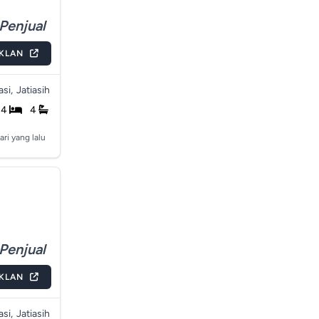
Penjual
IKLAN
si,
Jatiasih
4
4
ari yang lalu
Penjual
IKLAN
si,
Jatiasih