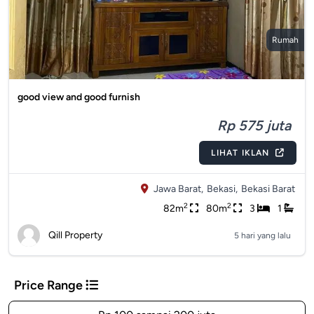
Rumah
good view and good furnish
Rp 575 juta
LIHAT IKLAN
Jawa Barat,
Bekasi,
Bekasi Barat
2
2
82m
80m
3
1
Qill Property
5 hari yang lalu
Price Range