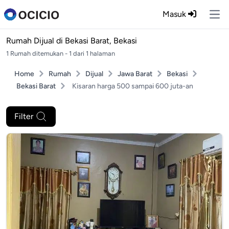
Masuk
Ope
Rumah Dijual di
Bekasi Barat, Bekasi
1 Rumah ditemukan - 1 dari 1 halaman
Home
Rumah
Dijual
Jawa Barat
Bekasi
Bekasi Barat
Kisaran harga 500 sampai 600 juta-an
Filter