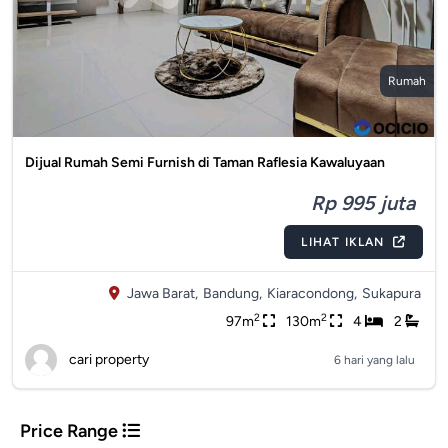
Rumah
Dijual Rumah Semi Furnish di Taman Raflesia Kawaluyaan
Rp 995 juta
LIHAT IKLAN
Jawa Barat,
Bandung,
Kiaracondong,
Sukapura
2
2
97m
130m
4
2
cari property
6 hari yang lalu
Price Range