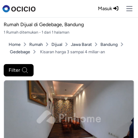
Masuk
Ope
Rumah Dijual di
Gedebage, Bandung
1 Rumah ditemukan - 1 dari 1 halaman
Home
Rumah
Dijual
Jawa Barat
Bandung
Gedebage
Kisaran harga 3 sampai 4 miliar-an
Filter