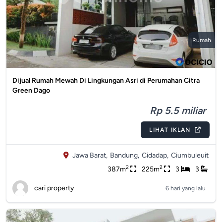
Rumah
Dijual Rumah Mewah Di Lingkungan Asri di Perumahan Citra
Green Dago
Rp 5.5 miliar
LIHAT IKLAN
Jawa Barat,
Bandung,
Cidadap,
Ciumbuleuit
2
2
387m
225m
3
3
cari property
6 hari yang lalu