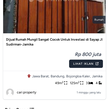
Rumah
Dijual Rumah Mungil Sangat Cocok Untuk Investasi di Sayap Jl
Sudirman-Jamika
Rp 800 juta
LIHAT IKLAN
Jawa Barat,
Bandung,
Bojongloa Kaler,
Jamika
2
2
49m
125m
3
4
cari property
1 minggu yang lalu