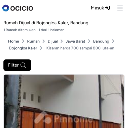
Masuk
Ope
Rumah Dijual di
Bojongloa Kaler, Bandung
1 Rumah ditemukan - 1 dari 1 halaman
Home
Rumah
Dijual
Jawa Barat
Bandung
Bojongloa Kaler
Kisaran harga 700 sampai 800 juta-an
Filter