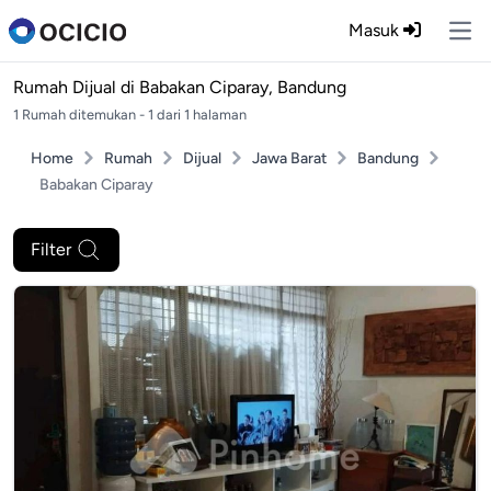
Masuk
Ope
Rumah Dijual di
Babakan Ciparay, Bandung
1 Rumah ditemukan - 1 dari 1 halaman
Home
Rumah
Dijual
Jawa Barat
Bandung
Babakan Ciparay
Filter