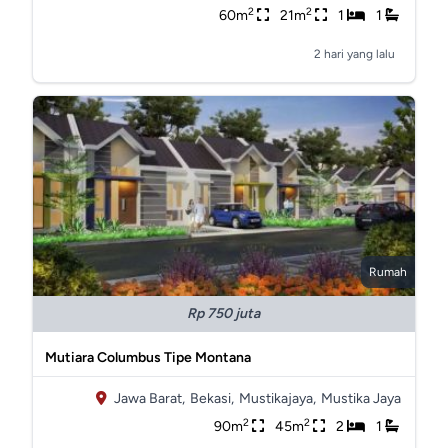
2
2
60m
21m
1
1
2 hari yang lalu
Rumah
Rp 750 juta
Mutiara Columbus Tipe Montana
Jawa Barat,
Bekasi,
Mustikajaya,
Mustika Jaya
2
2
90m
45m
2
1