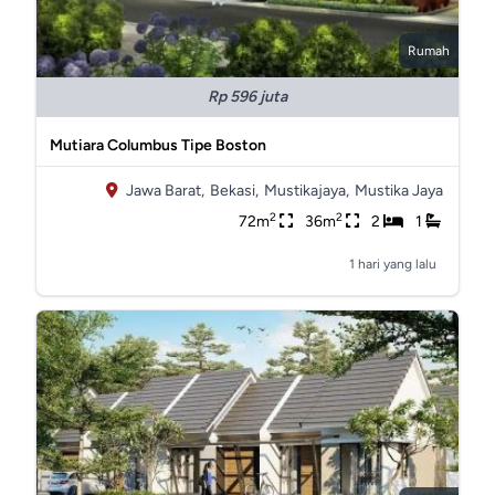
Rumah
Rp 596 juta
Mutiara Columbus Tipe Boston
Jawa Barat,
Bekasi,
Mustikajaya,
Mustika Jaya
2
2
72m
36m
2
1
1 hari yang lalu