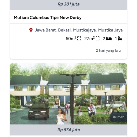
Rp 381 juta
Mutiara Columbus Tipe New Derby
Jawa Barat,
Bekasi,
Mustikajaya,
Mustika Jaya
2
2
60m
27m
2
1
2 hari yang lalu
Rumah
Rp 674 juta