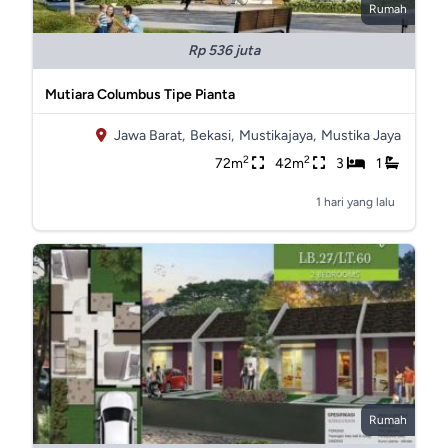
Rumah
Rp 536 juta
Mutiara Columbus Tipe Pianta
Jawa Barat,
Bekasi,
Mustikajaya,
Mustika Jaya
2
2
72m
42m
3
1
1 hari yang lalu
Rumah