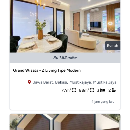
Rumah
Rp 1.82 miliar
Grand Wisata - Z Living Tipe Modern
Jawa Barat,
Bekasi,
Mustikajaya,
Mustika Jaya
2
2
77m
88m
3
2
4 jam yang lalu