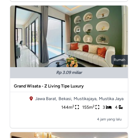
Rumah
Rp 3.09 miliar
Grand Wisata - Z Living Tipe Luxury
Jawa Barat,
Bekasi,
Mustikajaya,
Mustika Jaya
2
2
144m
155m
3
4
4 jam yang lalu