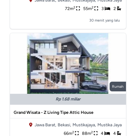
Jawa Barat,
Bekasi,
Mustikajaya,
Mustika Jaya
2
2
72m
55m
3
2
30 menit yang lalu
Rumah
Rp 1.68 miliar
Grand Wisata - Z Living Tipe Attic House
Jawa Barat,
Bekasi,
Mustikajaya,
Mustika Jaya
2
2
66m
88m
4
4