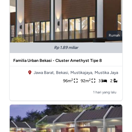
Rumah
Rp 1.89 miliar
Familia Urban Bekasi - Cluster Amethyst Tipe 8
Jawa Barat,
Bekasi,
Mustikajaya,
Mustika Jaya
2
2
96m
92m
3
2
1 hari yang lalu