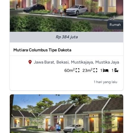
Rumah
Rp 384 juta
Mutiara Columbus Tipe Dakota
Jawa Barat,
Bekasi,
Mustikajaya,
Mustika Jaya
2
2
60m
23m
1
1
1 hari yang lalu