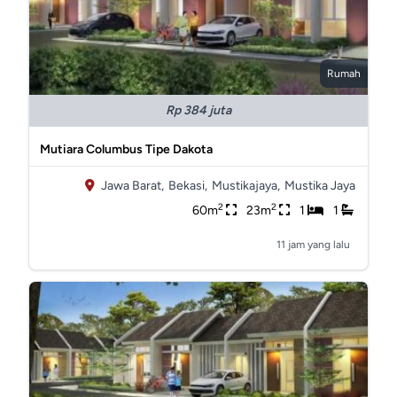
Rumah
Rp 384 juta
Mutiara Columbus Tipe Dakota
Jawa Barat,
Bekasi,
Mustikajaya,
Mustika Jaya
2
2
60m
23m
1
1
11 jam yang lalu