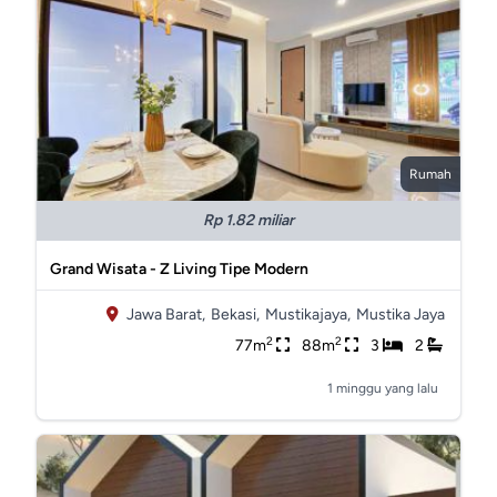
Rumah
Rp 1.82 miliar
Grand Wisata - Z Living Tipe Modern
Jawa Barat,
Bekasi,
Mustikajaya,
Mustika Jaya
2
2
77m
88m
3
2
1 minggu yang lalu