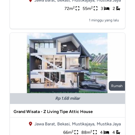
Jawa Barat,
Bekasi,
Mustikajaya,
Mustika Jaya
2
2
72m
55m
3
2
1 minggu yang lalu
Rumah
Rp 1.68 miliar
Grand Wisata - Z Living Tipe Attic House
Jawa Barat,
Bekasi,
Mustikajaya,
Mustika Jaya
2
2
66m
88m
4
4