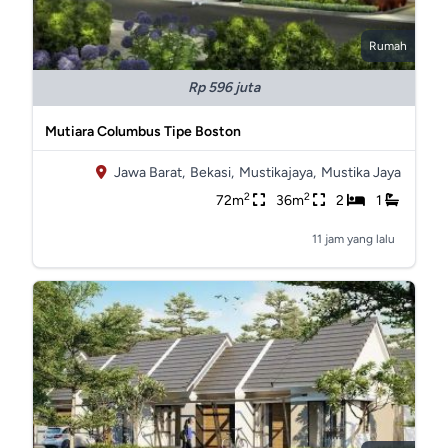
Rumah
Rp 596 juta
Mutiara Columbus Tipe Boston
Jawa Barat,
Bekasi,
Mustikajaya,
Mustika Jaya
2
2
72m
36m
2
1
11 jam yang lalu