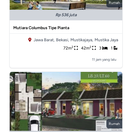
Rumah
Rp 536 juta
Mutiara Columbus Tipe Pianta
Jawa Barat,
Bekasi,
Mustikajaya,
Mustika Jaya
2
2
72m
42m
3
1
11 jam yang lalu
Rumah