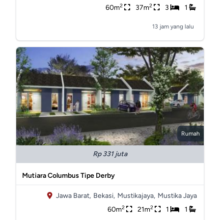
2
2
60m
37m
3
1
13 jam yang lalu
Rumah
Rp 331 juta
Mutiara Columbus Tipe Derby
Jawa Barat,
Bekasi,
Mustikajaya,
Mustika Jaya
2
2
60m
21m
1
1