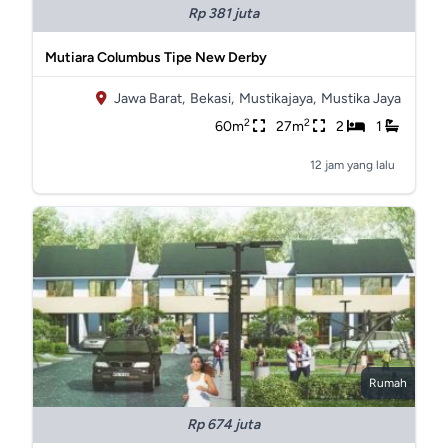
Rp 381 juta
Mutiara Columbus Tipe New Derby
Jawa Barat,
Bekasi,
Mustikajaya,
Mustika Jaya
2
2
60m
27m
2
1
12 jam yang lalu
Rumah
Rp 674 juta