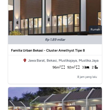
Rumah
Rp 1.89 miliar
Familia Urban Bekasi - Cluster Amethyst Tipe 8
Jawa Barat,
Bekasi,
Mustikajaya,
Mustika Jaya
2
2
96m
92m
3
2
8 jam yang lalu