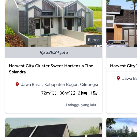
Rumah
Rp 339.24 juta
Harvest City Cluster Sweet Hortensia Tipe
Harvest City 
Solandra
Jawa Ba
Jawa Barat,
Kabupaten Bogor,
Cileungsi
2
2
72m
36m
2
1
1 minggu yang lalu