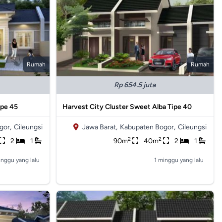
Rumah
Rumah
Rp 654.5 juta
ipe 45
Harvest City Cluster Sweet Alba Tipe 40
gor,
Cileungsi
Jawa Barat,
Kabupaten Bogor,
Cileungsi
2
2
2
1
90m
40m
2
1
inggu yang lalu
1 minggu yang lalu