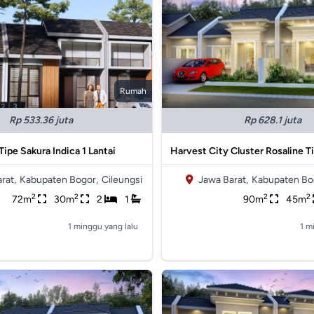
Rumah
Rp 533.36 juta
Rp 628.1 juta
Tipe Sakura Indica 1 Lantai
Harvest City Cluster Rosaline T
rat,
Kabupaten Bogor,
Cileungsi
Jawa Barat,
Kabupaten Bo
2
2
2
2
72m
30m
2
1
90m
45m
1 minggu yang lalu
1 m