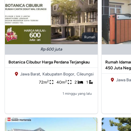
Rumah
Rp 600 juta
Botanica Cibubur Harga Perdana Terjangkau
Rumah Idaman
450 Juta Neg
Jawa Barat,
Kabupaten Bogor,
Cileungsi
Jawa Ba
2
2
72m
40m
2
1
1 minggu yang lalu