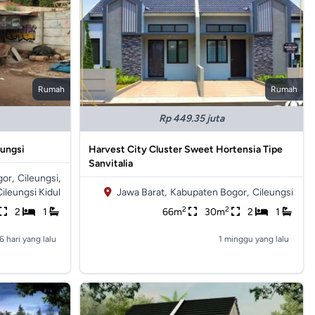
Rumah
Rumah
Rp 449.35 juta
eungsi
Harvest City Cluster Sweet Hortensia Tipe
Sanvitalia
or,
Cileungsi,
Cileungsi Kidul
Jawa Barat,
Kabupaten Bogor,
Cileungsi
2
2
2
1
66m
30m
2
1
6 hari yang lalu
1 minggu yang lalu