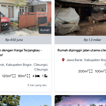
Rumah
Rp 450 juta
Rp 1.3 miliar
 dengan Harga Terjangkau -
Rumah dipinggir jalan utama cil
o!
Jawa Barat,
Kabupaten Bog
rat,
Kabupaten Bogor,
Cileungsi,
Cileungsi
2
2
200m
100m
2
2
120m
90m
4
1
5 hari yang lalu