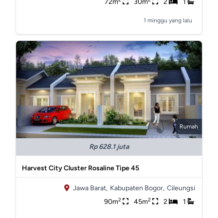
72m
30m
2
1
1 minggu yang lalu
Rumah
Rp 628.1 juta
Harvest City Cluster Rosaline Tipe 45
Jawa Barat,
Kabupaten Bogor,
Cileungsi
2
2
90m
45m
2
1