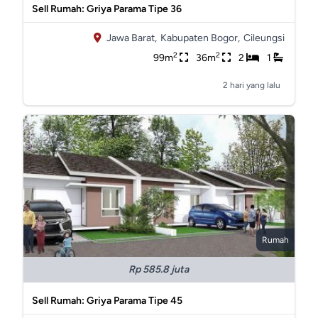
Sell Rumah: Griya Parama Tipe 36
Jawa Barat,
Kabupaten Bogor,
Cileungsi
2
2
99m
36m
2
1
2 hari yang lalu
Rumah
Rp 585.8 juta
Sell Rumah: Griya Parama Tipe 45