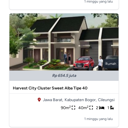
1 minggu yang lalu
Rumah
Rp 654.5 juta
Harvest City Cluster Sweet Alba Tipe 40
Jawa Barat,
Kabupaten Bogor,
Cileungsi
2
2
90m
40m
2
1
1 minggu yang lalu