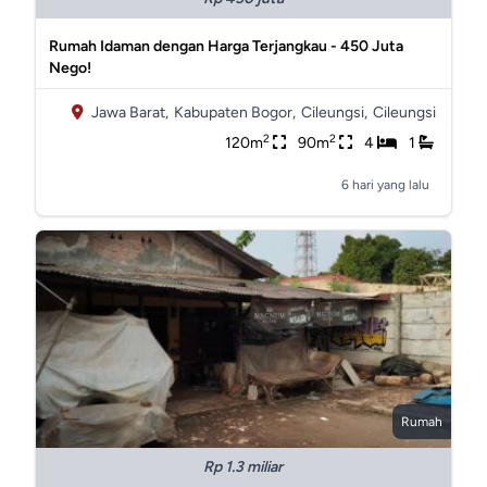
Rumah Idaman dengan Harga Terjangkau - 450 Juta
Nego!
Jawa Barat,
Kabupaten Bogor,
Cileungsi,
Cileungsi
2
2
120m
90m
4
1
6 hari yang lalu
Rumah
Rp 1.3 miliar