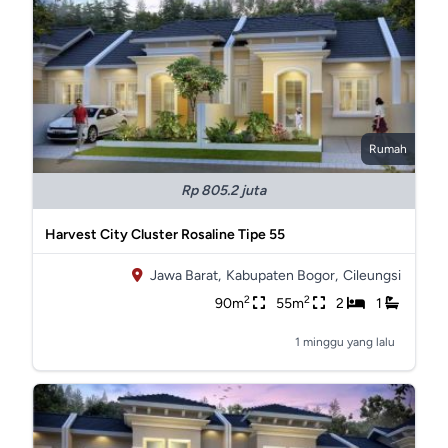
Rumah
Rp 805.2 juta
Harvest City Cluster Rosaline Tipe 55
Jawa Barat,
Kabupaten Bogor,
Cileungsi
2
2
90m
55m
2
1
1 minggu yang lalu