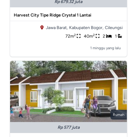
Rp 679.32 juta
Harvest City Tipe Ridge Crystal 1 Lantai
Jawa Barat,
Kabupaten Bogor,
Cileungsi
2
2
72m
40m
2
1
1 minggu yang lalu
Rumah
Rp 577 juta