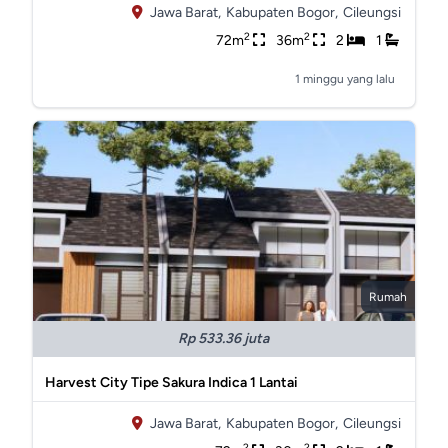
Jawa Barat,
Kabupaten Bogor,
Cileungsi
2
2
72m
36m
2
1
1 minggu yang lalu
Rumah
Rp 533.36 juta
Harvest City Tipe Sakura Indica 1 Lantai
Jawa Barat,
Kabupaten Bogor,
Cileungsi
2
2