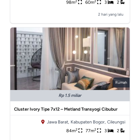
2
2
98m
60m
3
2
2 hari yang lalu
Rumah
Rp 1.5 miliar
Cluster Ivory Tipe 7x12 – Metland Transyogi Cibubur
Jawa Barat,
Kabupaten Bogor,
Cileungsi
2
2
84m
77m
3
2