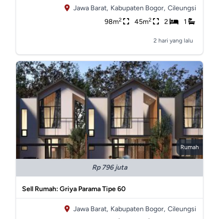
Jawa Barat,
Kabupaten Bogor,
Cileungsi
2
2
98m
45m
2
1
2 hari yang lalu
Rumah
Rp 796 juta
Sell Rumah: Griya Parama Tipe 60
Jawa Barat,
Kabupaten Bogor,
Cileungsi