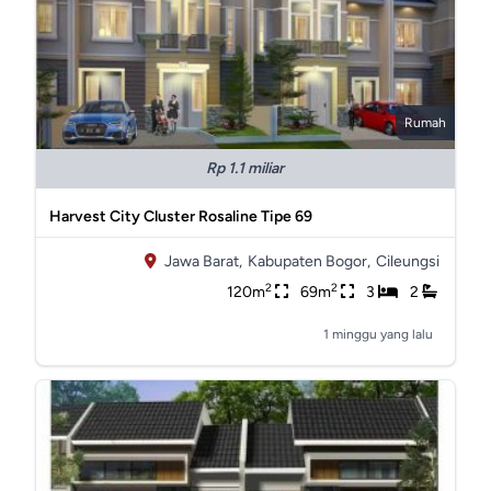
Rumah
Rp 1.1 miliar
Harvest City Cluster Rosaline Tipe 69
Jawa Barat,
Kabupaten Bogor,
Cileungsi
2
2
120m
69m
3
2
1 minggu yang lalu