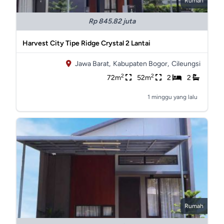
Rumah
Rp 845.82 juta
Harvest City Tipe Ridge Crystal 2 Lantai
Jawa Barat,
Kabupaten Bogor,
Cileungsi
2
2
72m
52m
2
2
1 minggu yang lalu
Rumah