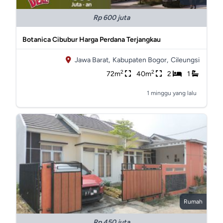
Rp 600 juta
Botanica Cibubur Harga Perdana Terjangkau
Jawa Barat,
Kabupaten Bogor,
Cileungsi
2
2
72m
40m
2
1
1 minggu yang lalu
Rumah
Rp 450 juta