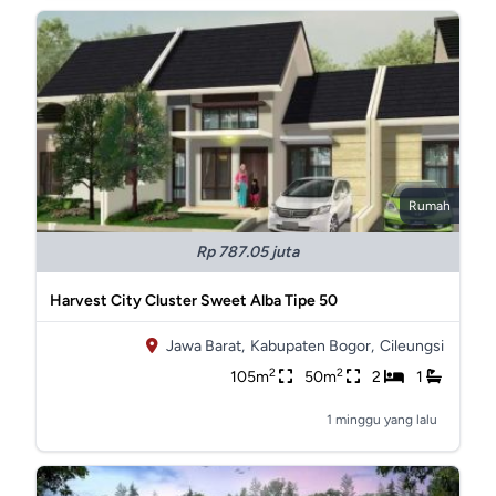
Rumah
Rp 787.05 juta
Harvest City Cluster Sweet Alba Tipe 50
Jawa Barat,
Kabupaten Bogor,
Cileungsi
2
2
105m
50m
2
1
1 minggu yang lalu