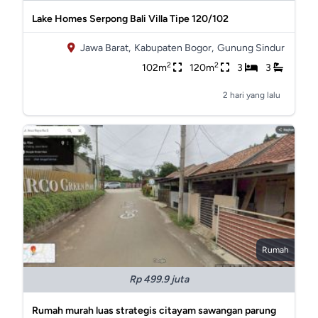
Lake Homes Serpong Bali Villa Tipe 120/102
Jawa Barat,
Kabupaten Bogor,
Gunung Sindur
2
2
102m
120m
3
3
2 hari yang lalu
Rumah
Rp 499.9 juta
Rumah murah luas strategis citayam sawangan parung