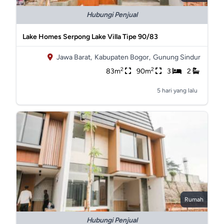
Hubungi Penjual
Lake Homes Serpong Lake Villa Tipe 90/83
Jawa Barat,
Kabupaten Bogor,
Gunung Sindur
2
2
83m
90m
3
2
5 hari yang lalu
Rumah
Hubungi Penjual