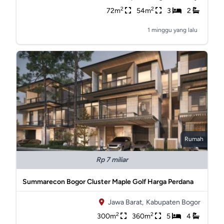
2
2
72m
54m
3
2
1 minggu yang lalu
Rumah
Rp 7 miliar
Summarecon Bogor Cluster Maple Golf Harga Perdana
Jawa Barat,
Kabupaten Bogor
2
2
300m
360m
5
4