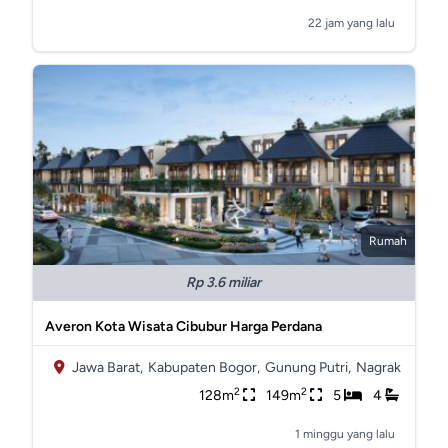
22 jam yang lalu
Rumah
Rp 3.6 miliar
Averon Kota Wisata Cibubur Harga Perdana
Jawa Barat,
Kabupaten Bogor,
Gunung Putri,
Nagrak
2
2
128m
149m
5
4
1 minggu yang lalu