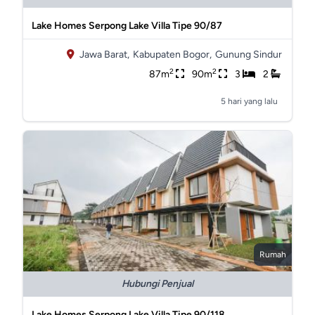
Lake Homes Serpong Lake Villa Tipe 90/87
Jawa Barat,
Kabupaten Bogor,
Gunung Sindur
2
2
87m
90m
3
2
5 hari yang lalu
Rumah
Hubungi Penjual
Lake Homes Serpong Lake Villa Tipe 90/118