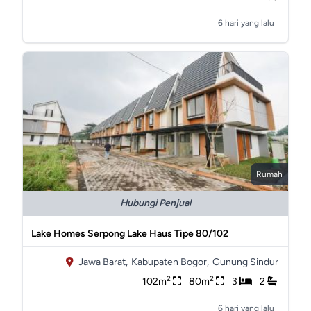
6 hari yang lalu
Rumah
Hubungi Penjual
Lake Homes Serpong Lake Haus Tipe 80/102
Jawa Barat,
Kabupaten Bogor,
Gunung Sindur
2
2
102m
80m
3
2
6 hari yang lalu