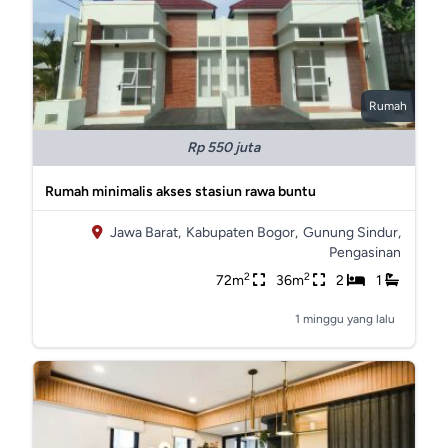
Rumah
Rp 550 juta
Rumah minimalis akses stasiun rawa buntu
Jawa Barat,
Kabupaten Bogor,
Gunung Sindur,
Pengasinan
2
2
72m
36m
2
1
1 minggu yang lalu