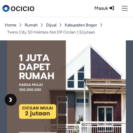
Masuk
Ope
Home
Rumah
Dijual
Kabupaten Bogor
Twins City 50 Hektare Nol DP Cicilan 1,5/jutaan
Previous
Next