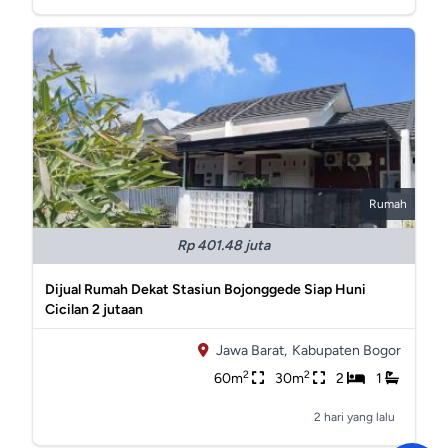
Rumah
Rp 401.48 juta
Dijual Rumah Dekat Stasiun Bojonggede Siap Huni
Cicilan 2 jutaan
Jawa Barat,
Kabupaten Bogor
2
2
60m
30m
2
1
2 hari yang lalu