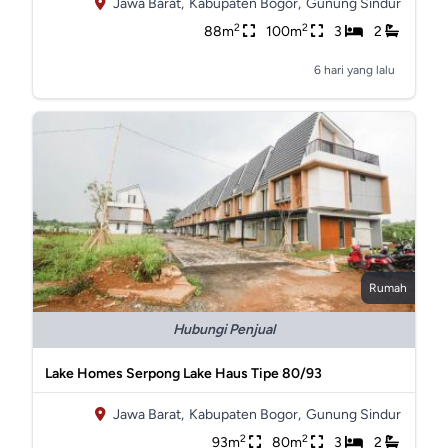
Jawa Barat,
Kabupaten Bogor,
Gunung Sindur
2
2
88m
100m
3
2
6 hari yang lalu
Rumah
Hubungi Penjual
Lake Homes Serpong Lake Haus Tipe 80/93
Jawa Barat,
Kabupaten Bogor,
Gunung Sindur
2
2
93m
80m
3
2