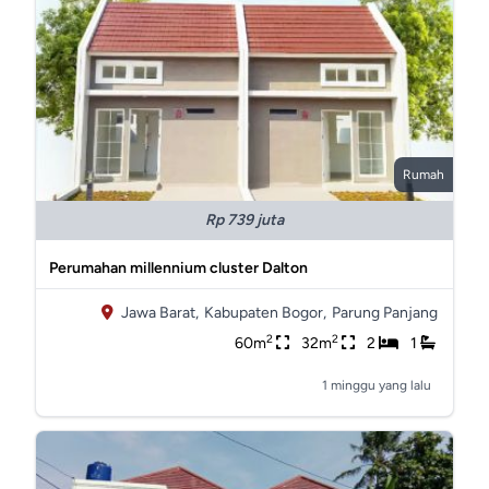
Rumah
Rp 739 juta
Perumahan millennium cluster Dalton
Jawa Barat,
Kabupaten Bogor,
Parung Panjang
2
2
60m
32m
2
1
1 minggu yang lalu