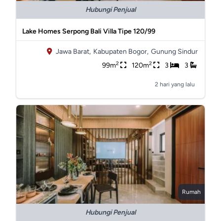
Hubungi Penjual
Lake Homes Serpong Bali Villa Tipe 120/99
Jawa Barat,
Kabupaten Bogor,
Gunung Sindur
2
2
99m
120m
3
3
2 hari yang lalu
Rumah
Hubungi Penjual