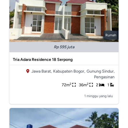
Rumah
Rp 595 juta
Tria Adara Residence 18 Serpong
Jawa Barat,
Kabupaten Bogor,
Gunung Sindur,
Pengasinan
2
2
72m
36m
2
1
1 minggu yang lalu