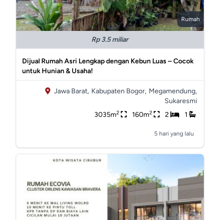
Rumah
Rp 3.5 miliar
Dijual Rumah Asri Lengkap dengan Kebun Luas – Cocok
untuk Hunian & Usaha!
Jawa Barat,
Kabupaten Bogor,
Megamendung,
Sukaresmi
2
2
3035m
160m
2
1
5 hari yang lalu