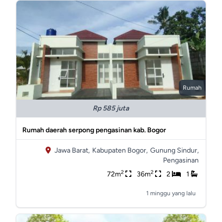
Rumah
Rp 585 juta
Rumah daerah serpong pengasinan kab. Bogor
Jawa Barat,
Kabupaten Bogor,
Gunung Sindur,
Pengasinan
2
2
72m
36m
2
1
1 minggu yang lalu