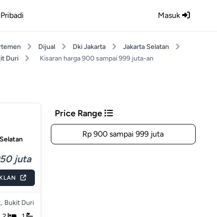
Pribadi
Masuk
rtemen
Dijual
Dki Jakarta
Jakarta Selatan
it Duri
Kisaran harga 900 sampai 999 juta-an
Price Range
Rp 900 sampai 999 juta
 Selatan
50 juta
IKLAN
,
Bukit Duri
2
1