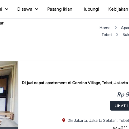
al
Disewa
Pasang Iklan
Hubungi
Kebijakan 
tan
Home
Apa
Tebet
Buk
Di jual cepat apartement di Cervino Village, Tebet, Jakarta
Rp 9
LIHAT 
Dki Jakarta,
Jakarta Selatan,
Tebet
2
54m