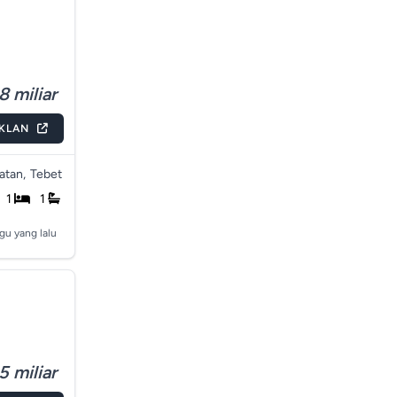
8 miliar
IKLAN
atan,
Tebet
1
1
gu yang lalu
5 miliar