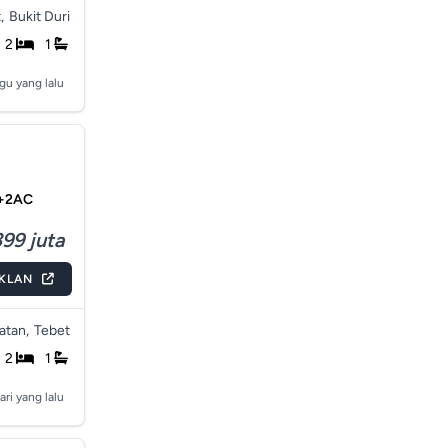
,
Bukit Duri
2
1
gu yang lalu
ur+2AC
99 juta
IKLAN
atan,
Tebet
2
1
ari yang lalu