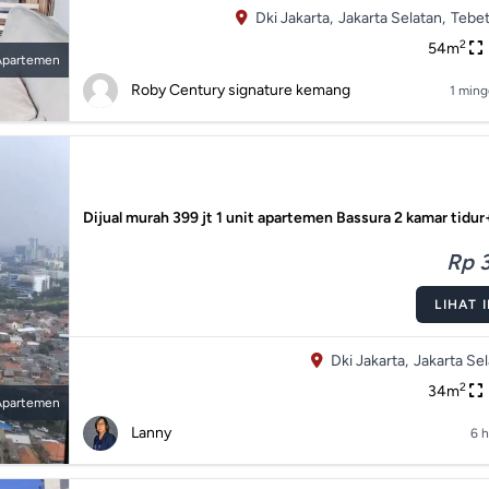
Dki Jakarta,
Jakarta Selatan,
Tebet
2
54m
Apartemen
Roby Century signature kemang
1 ming
Dijual murah 399 jt 1 unit apartemen Bassura 2 kamar tid
Rp 3
LIHAT 
Dki Jakarta,
Jakarta Sel
2
34m
Apartemen
Lanny
6 h