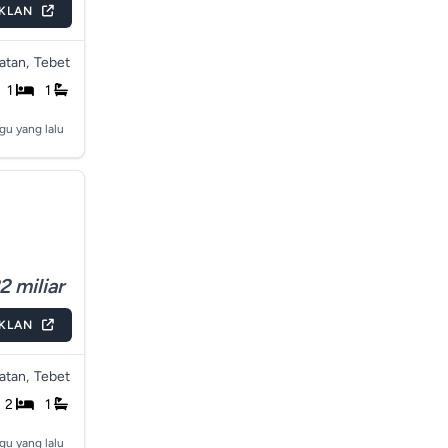
IKLAN
atan,
Tebet
1
1
gu yang lalu
2 miliar
IKLAN
atan,
Tebet
2
1
gu yang lalu