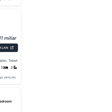
1 miliar
IKLAN
atan,
Tebet
3
2
gu yang lalu
Bedroom