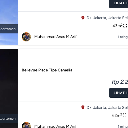
LIHAT 
Dki Jakarta,
Jakarta Sel
2
43m
Apartemen
Muhammad Anas M Arif
1 ming
Bellevue Place Tipe Camelia
Rp 2.2
LIHAT 
Dki Jakarta,
Jakarta Sel
2
62m
Apartemen
Muhammad Anas M Arif
1 ming