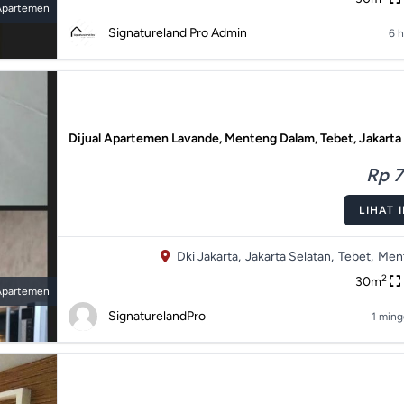
Apartemen
Signatureland Pro Admin
6 h
Dijual Apartemen Lavande, Menteng Dalam, Tebet, Jakarta
Rp 7
LIHAT 
Dki Jakarta,
Jakarta Selatan,
Tebet,
Men
2
30m
Apartemen
SignaturelandPro
1 ming