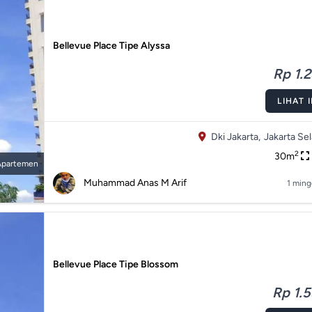
Bellevue Place Tipe Alyssa
Rp 1.2
LIHAT 
Dki Jakarta,
Jakarta Sel
2
30m
Apartemen
Muhammad Anas M Arif
1 ming
Bellevue Place Tipe Blossom
Rp 1.5