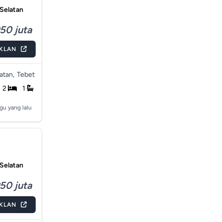
 Selatan
50 juta
IKLAN
atan,
Tebet
2
1
gu yang lalu
 Selatan
50 juta
IKLAN