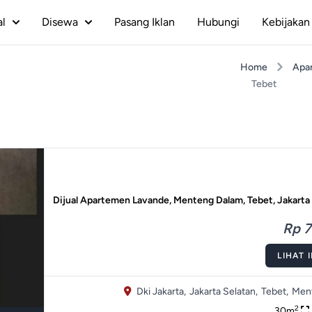
al
Disewa
Pasang Iklan
Hubungi
Kebijakan 
Home
Apa
Tebet
Dijual Apartemen Lavande, Menteng Dalam, Tebet, Jakarta
Rp 7
LIHAT 
Dki Jakarta,
Jakarta Selatan,
Tebet,
Men
2
30m