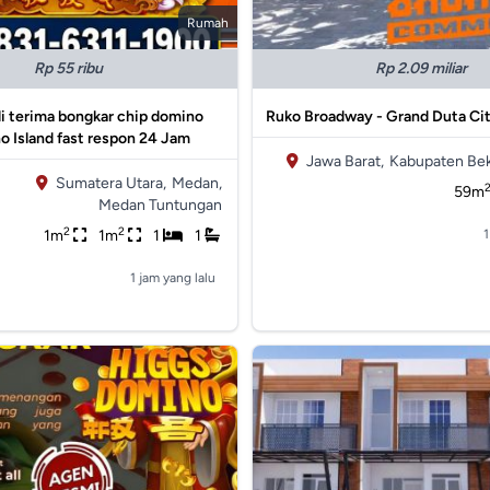
Rumah
Rp 55 ribu
Rp 2.09 miliar
li terima bongkar chip domino
Ruko Broadway - Grand Duta Cit
o Island fast respon 24 Jam
Jawa Barat,
Kabupaten Bek
Sumatera Utara,
Medan,
59m
Medan Tuntungan
2
2
1m
1m
1
1
1
1 jam yang lalu