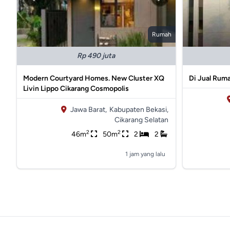
Rumah
Rp 490 juta
Modern Courtyard Homes. New Cluster XQ
Di Jual Rum
Livin Lippo Cikarang Cosmopolis
Jawa Barat,
Kabupaten Bekasi,
Cikarang Selatan
2
2
46m
50m
2
2
1 jam yang lalu