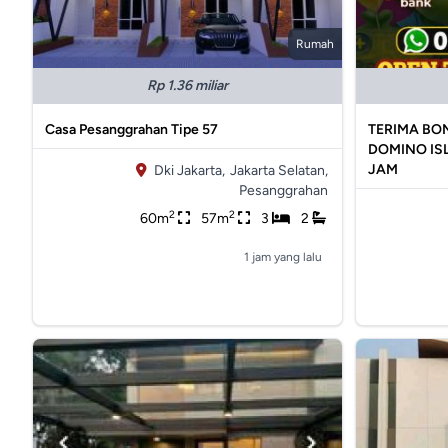
Rumah
Rp 1.36 miliar
Casa Pesanggrahan Tipe 57
TERIMA BON
DOMINO IS
JAM
Dki Jakarta,
Jakarta Selatan,
Pesanggrahan
2
2
60m
57m
3
2
1 jam yang lalu