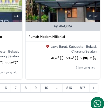
Ruko
Rumah
Rp 464 juta
po
Rumah Modern Millenial
Jawa Barat,
Kabupaten Bekasi,
aten Bekasi,
Cikarang Selatan
rang Selatan
2
2
46m
50m
2
2
2
165m
2 jam yang lalu
 jam yang lalu
6
7
8
9
10
...
816
817