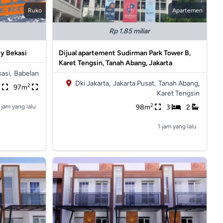
Ruko
Apartemen
Rp 1.85 miliar
y Bekasi
Dijual apartement Sudirman Park Tower B,
Karet Tengsin, Tanah Abang, Jakarta
asi,
Babelan
Dki Jakarta,
Jakarta Pusat,
Tanah Abang,
2
2
97m
Karet Tengsin
2
 jam yang lalu
98m
3
2
1 jam yang lalu