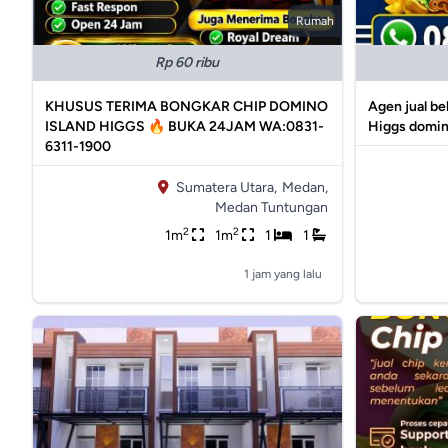
Rumah
Rp 60 ribu
KHUSUS TERIMA BONGKAR CHIP DOMINO
Agen jual be
ISLAND HIGGS 🔥 BUKA 24JAM WA:0831-
Higgs domin
6311-1900
Sumatera Utara,
Medan,
Medan Tuntungan
2
2
1m
1m
1
1
1 jam yang lalu