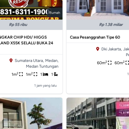
Rumah
Rp 55 ribu
Rp 1.38 miliar
GKAR CHIP HDI/️ HIGGS
Casa Pesanggrahan Tipe 60
LAND X55K SELALU BUKA 24
Dki Jakarta,
Jak
P
Sumatera Utara,
Medan,
2
2
60m
60m
Medan Tuntungan
2
2
1m
1m
1
1
1
1 jam yang lalu