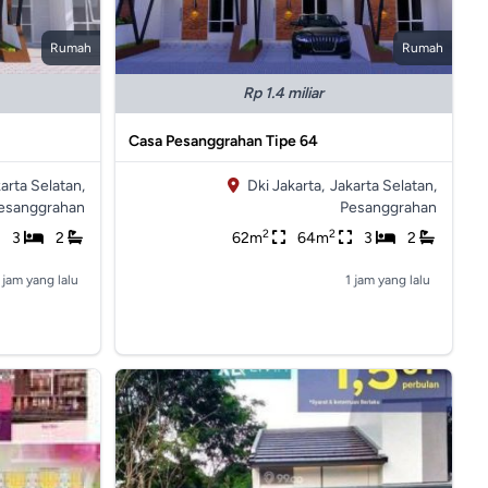
Rumah
Rumah
Rp 1.4 miliar
Casa Pesanggrahan Tipe 64
arta Selatan,
Dki Jakarta,
Jakarta Selatan,
esanggrahan
Pesanggrahan
2
2
3
2
62m
64m
3
2
 jam yang lalu
1 jam yang lalu