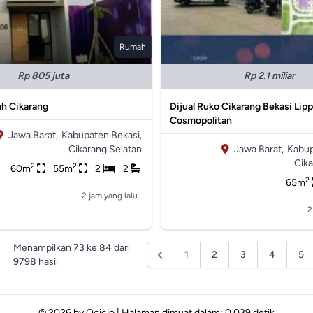
Rumah
Rp 805 juta
Rp 2.1 miliar
ah Cikarang
Dijual Ruko Cikarang Bekasi Lip
Cosmopolitan
Jawa Barat,
Kabupaten Bekasi,
Cikarang Selatan
Jawa Barat,
Kabup
Cika
2
2
60m
55m
2
2
2
65m
2 jam yang lalu
2
Menampilkan
73
ke
84
dari
1
2
3
4
5
9798
hasil
© 2026 by
Ocicio
|
Halaman dimuat dalam: 0.039 detik