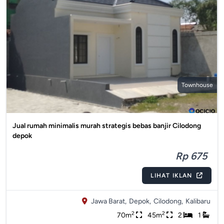
Townhouse
Jual rumah minimalis murah strategis bebas banjir Cilodong
depok
Rp 675
LIHAT IKLAN
Jawa Barat,
Depok,
Cilodong,
Kalibaru
2
2
70m
45m
2
1