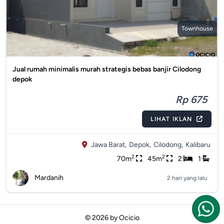
Townhouse
Jual rumah minimalis murah strategis bebas banjir Cilodong
depok
Rp 675
LIHAT IKLAN
Jawa Barat,
Depok,
Cilodong,
Kalibaru
2
2
70m
45m
2
1
Mardanih
2 hari yang lalu
© 2026 by
Ocicio