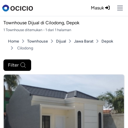
Masuk
Ope
Townhouse Dijual di
Cilodong, Depok
1 Townhouse ditemukan - 1 dari 1 halaman
Home
Townhouse
Dijual
Jawa Barat
Depok
Cilodong
Filter