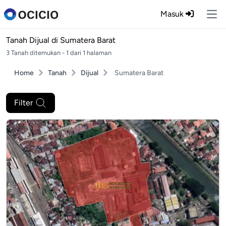
Masuk
Ope
Tanah Dijual di
Sumatera Barat
3 Tanah ditemukan - 1 dari 1 halaman
Home
Tanah
Dijual
Sumatera Barat
Filter