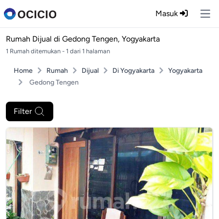
Masuk
Ope
Rumah Dijual di
Gedong Tengen, Yogyakarta
1 Rumah ditemukan - 1 dari 1 halaman
Home
Rumah
Dijual
Di Yogyakarta
Yogyakarta
Gedong Tengen
Filter