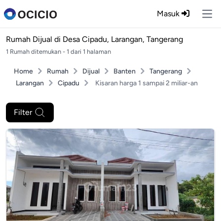
Masuk
Ope
Rumah Dijual di
Desa Cipadu, Larangan, Tangerang
1 Rumah ditemukan - 1 dari 1 halaman
Home
Rumah
Dijual
Banten
Tangerang
Larangan
Cipadu
Kisaran harga 1 sampai 2 miliar-an
Filter