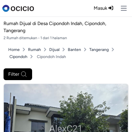
Masuk
Ope
Rumah Dijual di
Desa Cipondoh Indah, Cipondoh,
Tangerang
2 Rumah ditemukan - 1 dari 1 halaman
Home
Rumah
Dijual
Banten
Tangerang
Cipondoh
Cipondoh Indah
Filter