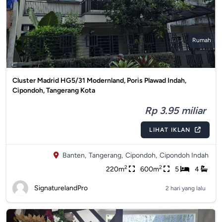
Rumah
Cluster Madrid HG5/31 Modernland, Poris Plawad Indah,
Cipondoh, Tangerang Kota
Rp 3.95 miliar
LIHAT IKLAN
Banten,
Tangerang,
Cipondoh,
Cipondoh Indah
2
2
220m
600m
5
4
SignaturelandPro
2 hari yang lalu