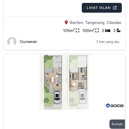
LIHAT IKLAN
Banten,
Tangerang,
Cibodas
2
2
105m
100m
2
2
Gunawan
3 hari yang lalu
Rumah