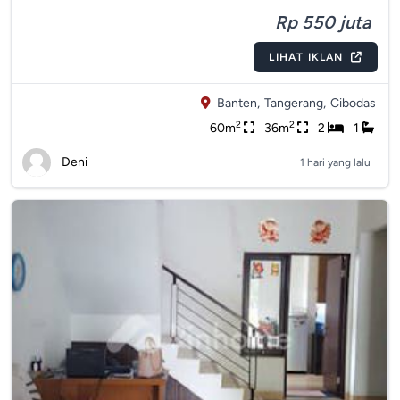
Rp 550 juta
LIHAT IKLAN
Banten,
Tangerang,
Cibodas
2
2
60m
36m
2
1
Deni
1 hari yang lalu