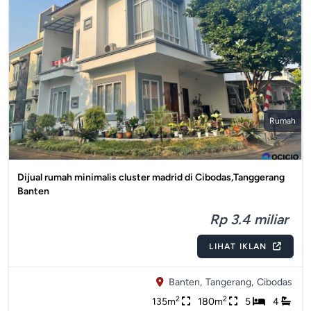
Rumah
Dijual rumah minimalis cluster madrid di Cibodas,Tanggerang
Banten
Rp 3.4 miliar
LIHAT IKLAN
Banten,
Tangerang,
Cibodas
2
2
135m
180m
5
4