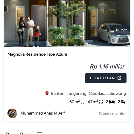
Rumah
Magnolia Residence Tipe Azure
Rp 1.16 miliar
LIHAT IKLAN
Banten,
Tangerang,
Cibodas,
Jatiuwung
2
2
60m
47m
2
2
Muhammad Anas M Arif
15 jam yang lalu