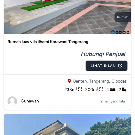
Rumah
Rumah luas vila ilhami Karawaci Tangerang
Hubungi Penjual
LIHAT IKLAN
Banten,
Tangerang,
Cibodas
2
2
238m
200m
4
2
Gunawan
2 hari yang lalu