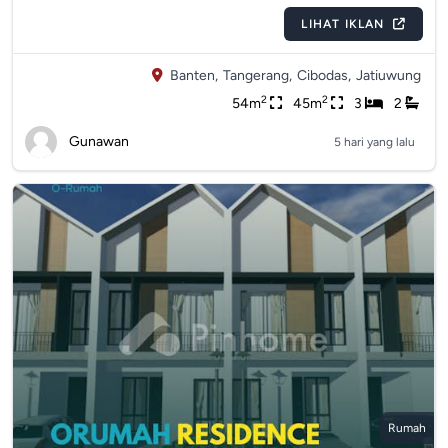
LIHAT IKLAN
Banten,
Tangerang,
Cibodas,
Jatiuwung
2
2
54m
45m
3
2
Gunawan
5 hari yang lalu
Rumah